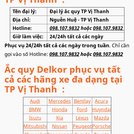
Tên đại lý:
Đại lý ắc quy TP Vị Thanh
Địa chỉ:
Nguễn Huệ - TP Vị Thanh
Hotline:
098.107.9832
hoặc
098.107.9832
Giờ làm việc:
24/24h tất cả các ngày
Phục vụ 24/24h tất cả các ngày trong tuần
. Chỉ cần
gọi vào số Hotline:
098.107.9832
hoặc
098.107.9832
Ắc quy Delkor phục vụ tất
cả các hãng xe đa dạng tại
TP Vị Thanh
:
Audi
Mercedes
Bentlay
Acura
BMW
Honda
Ford
Huyndai
Isuzu
Kia
Lexus
Mazda
Mitsubishi
Nissan
Peugeot
Porsche