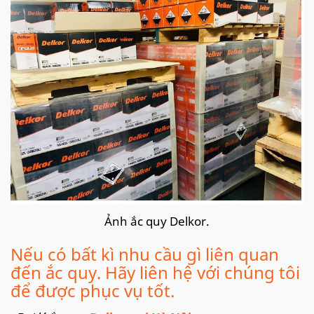
Ảnh ắc quy Delkor.
Nếu có bất kì nhu cầu gì liên quan
đến ắc quy. Hãy liên hệ với chúng tôi
để được phục vụ tốt.