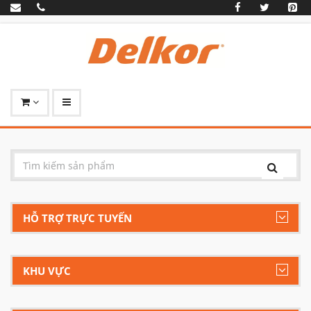
HỖ TRỢ TRỰC TUYẾN
KHU VỰC