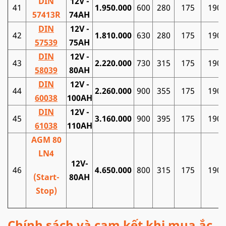
DIN
12V -
41
1.950.000
600
280
175
190
57413R
74AH
DIN
12V -
42
1.810.000
630
280
175
190
57539
75AH
DIN
12V -
43
2.220.000
730
315
175
190
58039
80AH
DIN
12V -
44
2.260.000
900
355
175
190
60038
100AH
DIN
12V -
45
3.160.000
900
395
175
190
61038
110AH
AGM 80
LN4
12V-
46
4.650.000
800
315
175
190
(Start-
80AH
Stop)
Chính sách và cam kết khi mua ắc