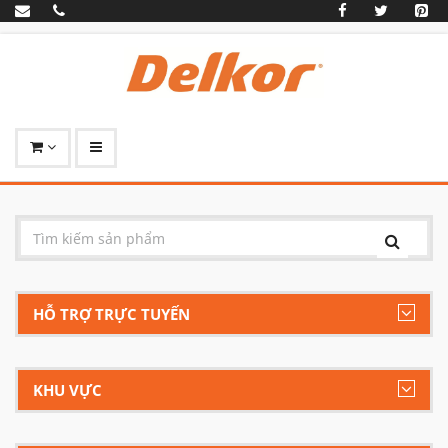
HỖ TRỢ TRỰC TUYẾN
KHU VỰC