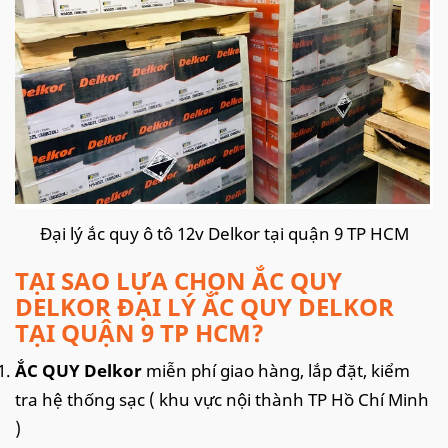
Đại lý ắc quy ô tô 12v Delkor tại quận 9 TP HCM
TẠI SAO LỰA CHỌN ẮC QUY
DELKOR ĐẠI LÝ ẮC QUY DELKOR
TẠI QUẬN 9 TP HCM?
ẮC QUY Delkor
miễn phí giao hàng, lắp đặt, kiểm
tra hệ thống sạc ( khu vực nội thành TP Hồ Chí Minh
)