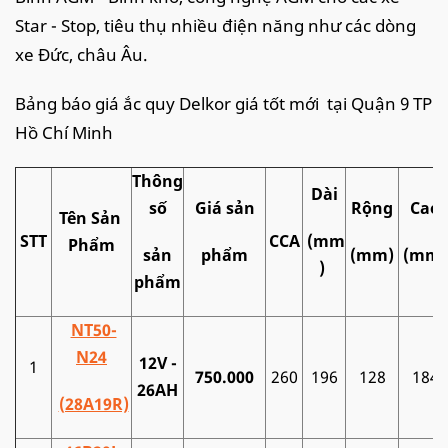
Star - Stop, tiêu thụ nhiều điện năng như các dòng
xe Đức, châu Âu.
Bảng báo giá ắc quy Delkor giá tốt mới tại Quận 9 TP
Hồ Chí Minh
Thông
Dài
số
Giá sản
Rộng
Cao
Tên Sản
STT
CCA
(mm
Phẩm
sản
phẩm
(mm)
(mm
)
phẩm
NT50-
N24
12V -
1
750.000
260
196
128
184
26AH
(28A19R)