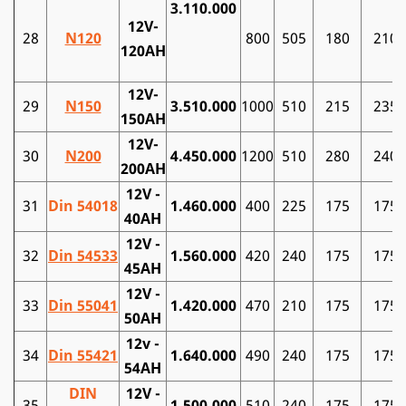
3.110.000
12V-
28
N120
800
505
180
210
120AH
12V-
29
N150
3.510.000
1000
510
215
235
150AH
12V-
30
N200
4.450.000
1200
510
280
240
200AH
12V -
31
Din 54018
1.460.000
400
225
175
175
40AH
12V -
32
Din 54533
1.560.000
420
240
175
175
45AH
12V -
33
Din 55041
1.420.000
470
210
175
175
50AH
12v -
34
Din 55421
1.640.000
490
240
175
175
54AH
DIN
12V -
35
1.500.000
510
240
175
175