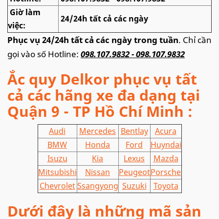
Giờ làm
24/24h tất cả các ngày
việc:
Phục vụ 24/24h tất cả các ngày trong tuần
. Chỉ cần
gọi vào số Hotline:
098.107.9832 - 098.107.9832
Ắc quy Delkor phục vụ tất
cả các hãng xe đa dạng tại
Quận 9 - TP Hồ Chí Minh :
Audi
Mercedes
Bentlay
Acura
BMW
Honda
Ford
Huyndai
Isuzu
Kia
Lexus
Mazda
Mitsubishi
Nissan
Peugeot
Porsche
Chevrolet
Ssangyong
Suzuki
Toyota
Dưới đây là những mã sản