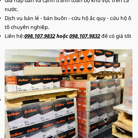
Giá hấp dẫn và cạnh tranh toàn bộ khu vực trên cả
nước.
Dịch vụ bán lẻ - bán buôn - cứu hộ ắc quy - cứu hộ ô
tô chuyên nghiệp.
Liên hệ:
098.107.9832
hoặc
098.107.9832
để có giá tốt