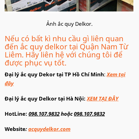
Ảnh ắc quy Delkor.
Nếu có bất kì nhu cầu gì liên quan
đến ắc quy delkor tại Quận Nam Từ
Liêm. Hãy liên hệ với chúng tôi để
được phục vụ tốt.
Đại lý ắc quy Dekor tại TP Hồ Chí Minh
:
Xem tại
đây
Đại lý ắc quy Delkor tại Hà Nội:
XEM TẠI ĐÂY
HotLine:
098.107.9832
hoặc
098.107.9832
Website
:
acquydelkor.com