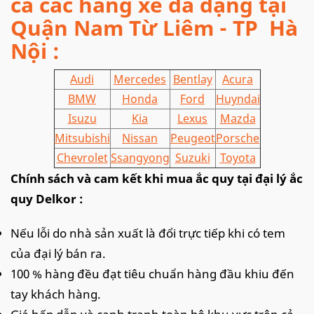
cả các hãng xe đa dạng tại
Quận Nam Từ Liêm - TP Hà
Nội
:
Audi
Mercedes
Bentlay
Acura
BMW
Honda
Ford
Huyndai
Isuzu
Kia
Lexus
Mazda
Mitsubishi
Nissan
Peugeot
Porsche
Chevrolet
Ssangyong
Suzuki
Toyota
Chính sách và cam kết khi mua ắc quy tại đại lý ắc
quy Delkor :
Nếu lỗi do nhà sản xuất là đổi trực tiếp khi có tem
của đại lý bán ra.
100 % hàng đều đạt tiêu chuẩn hàng đầu khiu đến
tay khách hàng.