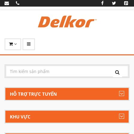
HỖ TRỢ TRỰC TUYẾN
KHU VỰC